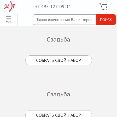
+7 495 127-09-11
Ваша Корзина
Для неё
обрать набор
Все наборы
Свадьба
Для него
Для двоих
СОБРАТЬ СВОЙ НАБОР
Экстрим
SPA
По поводу
ля компании
Свадьба
товые наборы
рпоративные
СОБРАТЬ СВОЙ НАБОР