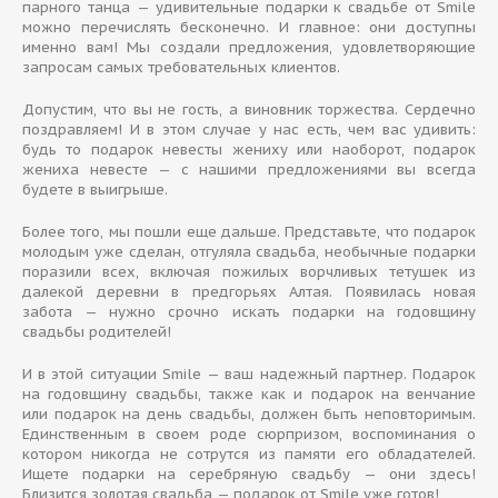
парного танца — удивительные подарки к свадьбе от Smile
можно перечислять бесконечно. И главное: они доступны
именно вам! Мы создали предложения, удовлетворяющие
запросам самых требовательных клиентов.
Допустим, что вы не гость, а виновник торжества. Сердечно
поздравляем! И в этом случае у нас есть, чем вас удивить:
будь то подарок невесты жениху или наоборот, подарок
жениха невесте — с нашими предложениями вы всегда
будете в выигрыше.
Более того, мы пошли еще дальше. Представьте, что подарок
молодым уже сделан, отгуляла свадьба, необычные подарки
поразили всех, включая пожилых ворчливых тетушек из
далекой деревни в предгорьях Алтая. Появилась новая
забота — нужно срочно искать подарки на годовщину
свадьбы родителей!
И в этой ситуации Smile — ваш надежный партнер. Подарок
на годовщину свадьбы, также как и подарок на венчание
или подарок на день свадьбы, должен быть неповторимым.
Единственным в своем роде сюрпризом, воспоминания о
котором никогда не сотрутся из памяти его обладателей.
Ищете подарки на серебряную свадьбу — они здесь!
Близится золотая свадьба — подарок от Smile уже готов!