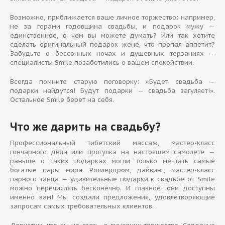
Возможно, приближается ваше личное торжество: например,
не за горами годовщина свадьбы, и подарок мужу —
единственное, о чем вы можете думать? Или так хотите
сделать оригинальный подарок жене, что пропал аппетит?
Забудьте о бессонных ночах и душевных терзаниях —
специалисты Smile позаботились о вашем спокойствии.
Всегда помните старую поговорку: «Будет свадьба —
подарки найдутся! Будут подарки — свадьба загуляет!».
Остальное Smile берет на себя.
Что же дарить на свадьбу?
Профессиональный тибетский массаж, мастер-класс
гончарного дела или прогулка на настоящем самолете —
раньше о таких подарках могли только мечтать самые
богатые пары мира. Роллердром, дайвинг, мастер-класс
парного танца — удивительные подарки к свадьбе от Smile
можно перечислять бесконечно. И главное: они доступны
именно вам! Мы создали предложения, удовлетворяющие
запросам самых требовательных клиентов.