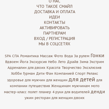
О НАС
ЧТО ТАКОЕ СМАЙЛ
ДОСТАВКА И ОПЛАТА
ИДЕИ
КОНТАКТЫ
АКТИВИРОВАТЬ
ПАРТНЕРАМ
ВХОД / РЕГИСТРАЦИЯ
МЫ В СОЦСЕТЯХ
Гонки
SPA
СПА
Романтика
Массаж
Фото
Вода
За рулем
Вдвоем
Йога
Экскурсия
Небо
Лето
Драйв
Зима
Экстрим
Адреналин
для двоих
Красота
Творчество
Эксклюзив
Хобби
Гурман
Дети
Фан
Компанией
Спорт
Релакс
для детей
здоровье
для мужчин
для женщин
для
компании
путешествия
Женщинам
мужчинам
мото
денди
мастер-класс
полет
планер
4 руки
для водителей
ужин
ресторан
для женщин двоих