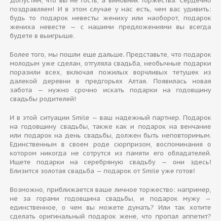
Допустим, что вы не гость, а виновник торжества. Сердечно
поздравляем! И в этом случае у нас есть, чем вас удивить:
будь то подарок невесты жениху или наоборот, подарок
жениха невесте — с нашими предложениями вы всегда
будете в выигрыше.
Более того, мы пошли еще дальше. Представьте, что подарок
молодым уже сделан, отгуляла свадьба, необычные подарки
поразили всех, включая пожилых ворчливых тетушек из
далекой деревни в предгорьях Алтая. Появилась новая
забота — нужно срочно искать подарки на годовщину
свадьбы родителей!
И в этой ситуации Smile — ваш надежный партнер. Подарок
на годовщину свадьбы, также как и подарок на венчание
или подарок на день свадьбы, должен быть неповторимым.
Единственным в своем роде сюрпризом, воспоминания о
котором никогда не сотрутся из памяти его обладателей.
Ищете подарки на серебряную свадьбу — они здесь!
Близится золотая свадьба — подарок от Smile уже готов!
Возможно, приближается ваше личное торжество: например,
не за горами годовщина свадьбы, и подарок мужу —
единственное, о чем вы можете думать? Или так хотите
сделать оригинальный подарок жене, что пропал аппетит?